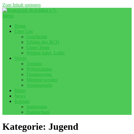
Zum Inhalt springen
Menü
Home
Über Uns
Geschichte
Erfolge des BCH
Unser Team
Weitere Infos, Links
Verein
Termine
Probetraining
Firmenevents
Mitglied werden
Vereinsregeln
Bilder
News
Kontakt
Impressum
Datenschutz
Kategorie:
Jugend