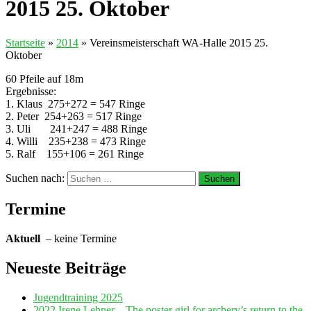
2015 25. Oktober
Startseite
»
2014
»
Vereinsmeisterschaft WA-Halle 2015 25.
Oktober
60 Pfeile auf 18m
Ergebnisse:
1. Klaus 275+272 = 547 Ringe
2. Peter 254+263 = 517 Ringe
3. Uli 241+247 = 488 Ringe
4. Willi 235+238 = 473 Ringe
5. Ralf 155+106 = 261 Ringe
Suchen nach:
Termine
Aktuell
– keine Termine
Neueste Beiträge
Jugendtraining 2025
2022 Irene Lehner – The poster girl for archery’s return to the