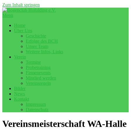
Zum Inhalt springen
Menü
Home
Über Uns
Geschichte
Erfolge des BCH
Unser Team
Weitere Infos, Links
Verein
Termine
Probetraining
Firmenevents
Mitglied werden
Vereinsregeln
Bilder
News
Kontakt
Impressum
Datenschutz
Vereinsmeisterschaft WA-Halle